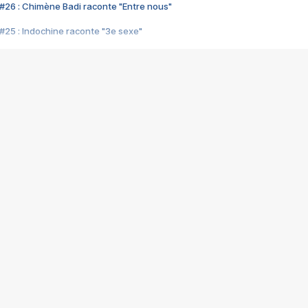
#26 : Chimène Badi raconte "Entre nous"
#25 : Indochine raconte "3e sexe"
#24 : Zaho raconte "C'est chelou"
#23 : Patrick Bruel raconte "Au café des délices"
#22 : Kyo raconte "Le chemin"
#21 : Nolwenn Leroy raconte "Cassé"
#20 : Patrick Hernandez raconte "Born to be alive"
#19 : Lorie raconte "Près de moi"
#18 : Michael Jones raconte "A nos actes manqués" (avec Jean-Jacque
#17 : Khaled raconte "Aïcha"
#16 : Corneille raconte "Parce qu'on vient de loin"
#15 : Indochine raconte "L'aventurier"
14 : Lorie raconte "Sur un air latino"